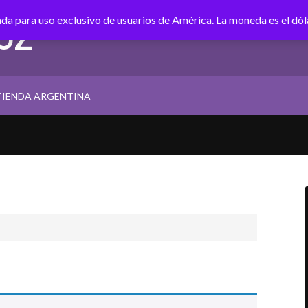
tada para uso exclusivo de usuarios de América. La moneda es el dó
UZ
TIENDA ARGENTINA