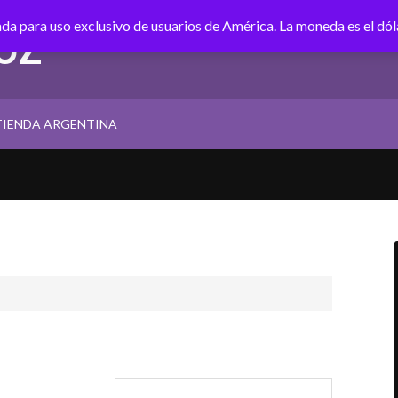
tada para uso exclusivo de usuarios de América. La moneda es el dó
UZ
TIENDA ARGENTINA