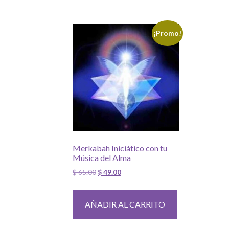
¡Promo!
Merkabah Iniciático con tu
Música del Alma
El
El
$
65.00
$
49.00
precio
precio
original
actual
AÑADIR AL CARRITO
era:
es:
$ 65.00.
$ 49.00.