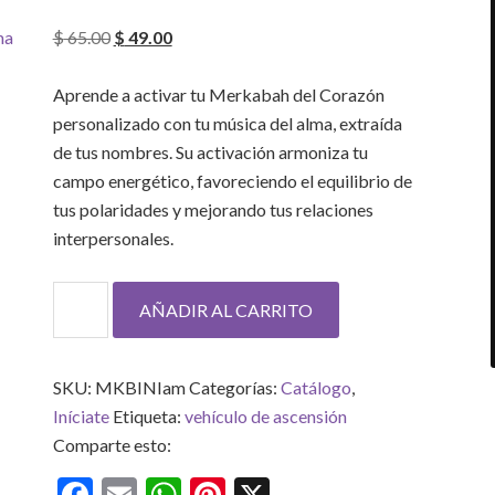
El
El
$
65.00
$
49.00
precio
precio
original
actual
Aprende a activar tu Merkabah del Corazón
era:
es:
personalizado con tu música del alma, extraída
$ 65.00.
$ 49.00.
de tus nombres. Su activación armoniza tu
campo energético, favoreciendo el equilibrio de
tus polaridades y mejorando tus relaciones
interpersonales.
Merkabah
AÑADIR AL CARRITO
Iniciático
con
tu
SKU:
MKBINIam
Categorías:
Catálogo
,
Música
Iníciate
Etiqueta:
vehículo de ascensión
del
Comparte esto:
Alma
Facebook
Email
WhatsApp
Pinterest
X