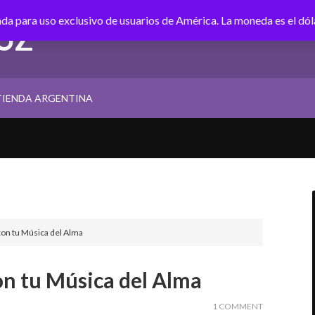
tada para uso exclusivo de usuarios de América. La moneda es el dó
UZ
TIENDA ARGENTINA
con tu Música del Alma
on tu Música del Alma
1 COMMENT