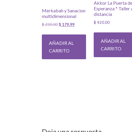
Akkor La Puerta de
Esperanza * Taller 
Merkabah y Sanacion
distancia
multidimensional
$
420.00
El
El
$
230.00
$
179.99
precio
precio
original
actual
AÑADIR AL
AÑADIR AL
era:
es:
CARRITO
$ 230.00.
$ 179.99.
CARRITO
Deja una respuesta