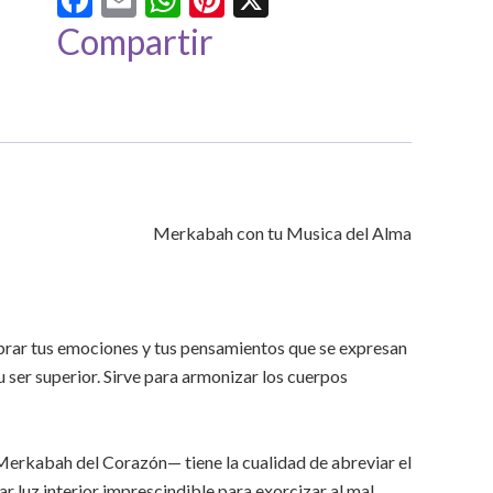
cantidad
Compartir
ibrar tus emociones y tus pensamientos que se expresan
u ser superior. Sirve para armonizar los cuerpos
erkabah del Corazón— tiene la cualidad de abreviar el
r luz interior imprescindible para exorcizar al mal.