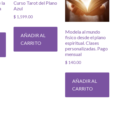
 la
Curso Tarot del Plano
a
Azul
$
1,599.00
Modela al mundo
AÑADIR AL
fisico desde el plano
CARRITO
espiritual. Clases
personalizadas. Pago
mensual
$
140.00
AÑADIR AL
CARRITO