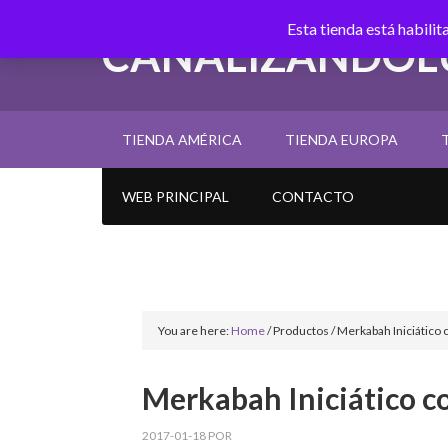
Esta tienda está habili
CANALIZANDOL
TIENDA AMÉRICA
TIENDA EUROPA
WEB PRINCIPAL
CONTACTO
You are here:
Home
/
Productos
/
Merkabah Iniciático 
Merkabah Iniciático c
2017-01-18
POR