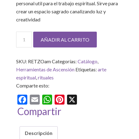
personal util para el trabajo espiritual. Sirve para
crear un espacio sagrado canalizando luz y
creatividad
Retazo
AÑADIR AL CARRITO
de
Cielo
cantidad
SKU:
RETZOam
Categorías:
Catálogo
,
Herramientas de Ascensión
Etiquetas:
arte
espiritual
,
rituales
Comparte esto:
Facebook
Email
WhatsApp
Pinterest
X
Compartir
Descripción